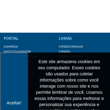
PORTAL
LINHAS
A EMPRESA
TOPSEED PREMIUM
INSTITUTO AGRISTAR
TOPSEED
DISTRIBUIDOR/REVENDA
TOPSEED GARDEN
Este site armazena cookies em
LINKS IMPORTANTES
SUPERSEED
CADASTRE-SE
seu computador. Esses cookies
MAPA DO SITE
são usados para coletar
informações sobre como você
interage com nosso site e nos
ATENDIMENTO
permite lembrar de você. Usamos
essas informações para melhorar e
CONTATO
Aceitar!
personalizar sua experiência e
CADASTRO