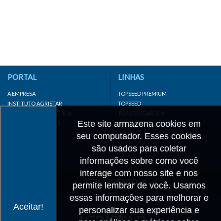
PORTAL
LINHAS
A EMPRESA
TOPSEED PREMIUM
INSTITUTO AGRISTAR
TOPSEED
DISTRIBUIDOR/REVENDA
TOPSEED GARDEN
Este site armazena cookies em
LINKS IMPORTANTES
SUPERSEED
CADASTRE-SE
seu computador. Esses cookies
MAPA DO SITE
são usados para coletar
informações sobre como você
interage com nosso site e nos
ATENDIMENTO
permite lembrar de você. Usamos
essas informações para melhorar e
CONTATO
Aceitar!
personalizar sua experiência e
CADASTRO