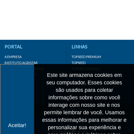
PORTAL
LINHAS
A EMPRESA
TOPSEED PREMIUM
INSTITUTO AGRISTAR
TOPSEED
DISTRIBUIDOR/REVENDA
TOPSEED GARDEN
Este site armazena cookies em
LINKS IMPORTANTES
SUPERSEED
CADASTRE-SE
seu computador. Esses cookies
MAPA DO SITE
são usados para coletar
informações sobre como você
interage com nosso site e nos
ATENDIMENTO
permite lembrar de você. Usamos
essas informações para melhorar e
CONTATO
Aceitar!
personalizar sua experiência e
CADASTRO