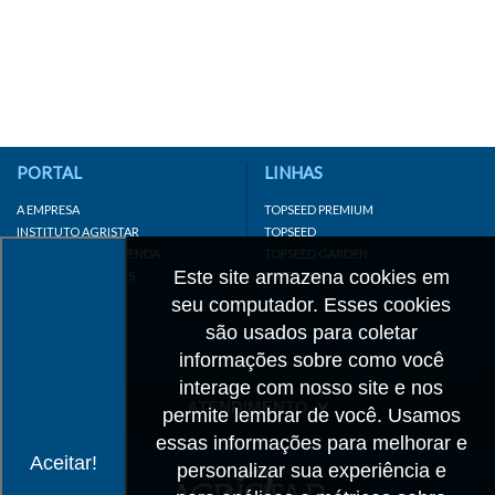
PORTAL
LINHAS
A EMPRESA
TOPSEED PREMIUM
INSTITUTO AGRISTAR
TOPSEED
DISTRIBUIDOR/REVENDA
TOPSEED GARDEN
Este site armazena cookies em
LINKS IMPORTANTES
SUPERSEED
CADASTRE-SE
seu computador. Esses cookies
MAPA DO SITE
são usados para coletar
informações sobre como você
interage com nosso site e nos
ATENDIMENTO
permite lembrar de você. Usamos
essas informações para melhorar e
CONTATO
Aceitar!
personalizar sua experiência e
CADASTRO