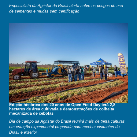
Especialista da Agristar do Brasil alerta sobre os perigos do uso
de sementes e mudas sem certificação
Edição histórica dos 20 anos de Open Field Day terá 2,8
hectares de área cultivada e demonstrações de colheita
mecanizada de cebolas
Dia de campo da Agristar do Brasil reunirá mais de trinta culturas
em estação experimental preparada para receber visitantes do
Brasil e exterior