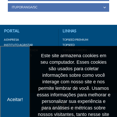
ITUPORANGA/SC
PORTAL
LINHAS
A EMPRESA
TOPSEED PREMIUM
INSTITUTO AGRISTAR
TOPSEED
DISTRIBUIDOR/REVENDA
TOPSEED GARDEN
Este site armazena cookies em
LINKS IMPORTANTES
SUPERSEED
CADASTRE-SE
seu computador. Esses cookies
MAPA DO SITE
são usados para coletar
informações sobre como você
interage com nosso site e nos
ATENDIMENTO
permite lembrar de você. Usamos
essas informações para melhorar e
CONTATO
Aceitar!
personalizar sua experiência e
CADASTRO
para análises e métricas sobre
IMPRENSA
nossos visitantes, tanto nesse site